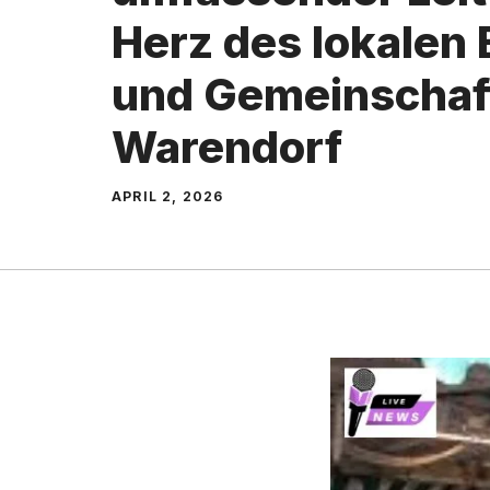
Herz des lok⁠ale‌n
u‌nd Ge⁠meinschaf
Warendorf
APRIL 2, 2026