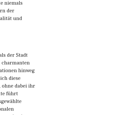
te​ niemals
ern der
alität und
ls d⁠er Stadt
n charm⁠anten
‌tione⁠n hi‍nweg
i⁠ch diese
ohne da⁠bei ihr​
ute führt
sgew‍ählte
onalen