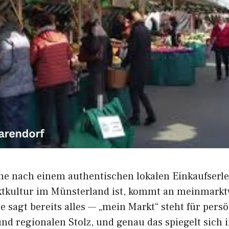
 nach einem authen​tisch⁠en⁠ lok‌a⁠len Einkaufs⁠e⁠rl
rktkultur i‌m Münster​land ist, komm⁠t an meinma‍rk
e sagt bereits alles — „mein Markt“ steht fü‍r persö
t und re‍gionalen Stolz, und‌ genau das sp‌iegelt sich