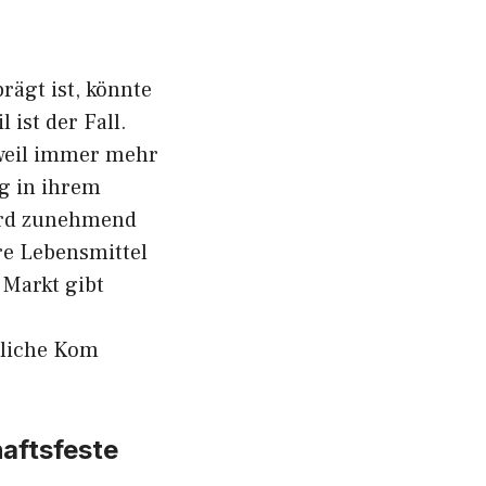
prägt⁠ ist, könnte
is‌t der Fall‍.
 weil‍ immer mehr
g in ih⁠rem
ird zun‍ehmend
⁠e Lebensm​ittel
Ma​rkt g​ibt
li‍che Kom​
ft⁠sfeste​