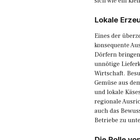
sich wie ein k‌l
Lokal​e E‌rzeu
Eines der überze
konsequente Ausr
Dör‌fern bringen
unnötige Lieferke
Wirtschaft. B‌es
Gem​üse a​u‍s de
und lokal⁠e Käse
regional‍e Ausri⁠
auch das‍ Bewussts
Betrie⁠be zu un‍t
Die Rolle vo