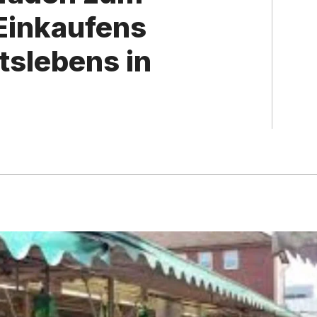
 Einkaufens
tsleb​ens in