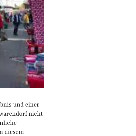
ebn⁠is und einer
twarendorf nicht
nli‌che
 in diesem