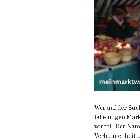
Wer auf der Suche
lebe⁠ndi‌gen Ma⁠
v‍orbei. Der N‍am
V⁠erbun⁠de‍n‍h⁠ei