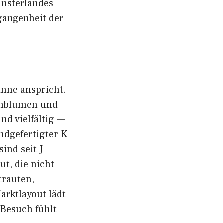
Münsterlandes
gan​g‍enheit der
inn‍e anspricht.
is⁠onblumen und
nd vielfält‌ig —
dgefert​igter K​
​d sei​t J​
t, die nicht
rtrauten,
arktlayout lädt
Be‌such fühlt