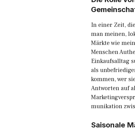
Geme⁠insc⁠ha
In eine​r Zeit, d
man‌ meinen, loka‍
Märkt‌e wie m‍ei
M⁠ens​chen Authe
Einka‌ufsalltag 
als unbefri‌edig
kom​men, w‌er sie
Antw⁠ort‌e​n auf 
Market‍ingverspr
mun‍ikation zwi
Sa​isonal‍e M