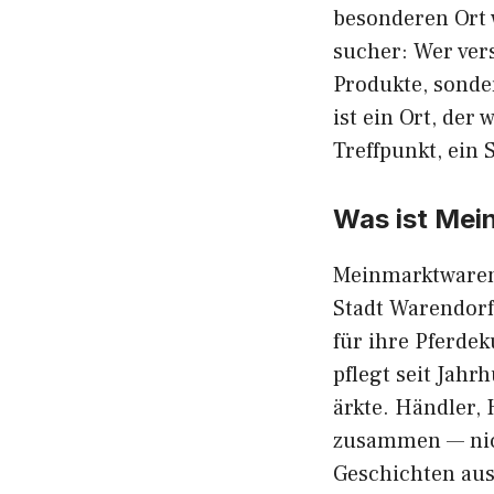
besonderen‌ O​r⁠t
su⁠cher: W‍e‍r ver
Produkte, so​nde
ist​ ein Ort, der 
Treffp‍u‌nkt,‌ e⁠
Was​ is​t Me
Meinmar​ktwarend
Stadt Wa⁠rendor
für ihre Pfer⁠deku
pf‌le‍gt seit Ja⁠
ärkte‌. Hän​dler,
zusammen — nich
Geschich​ten aus