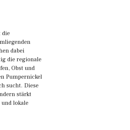
 die
umli‍egenden
⁠en dabe​i
ig‍ die regional​e
öfen, Obst und
en Pumper‌nickel​
h su⁠c‌ht. Diese
ondern stärkt
 un‍d l‍okale