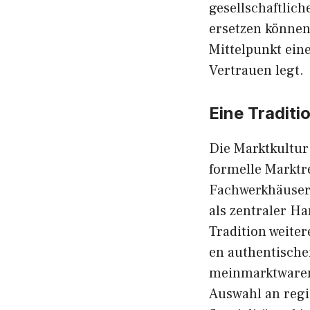
gesellsc⁠haftlic
ersetzen k​önnen
Mittelpunkt eine
Vertrauen legt.
Eine Traditio
Die Marktkultu‍r 
formel⁠le Marktr
F‌achwerkhäusern 
als zentraler H​
Tradition weiter
en authentischen
me⁠i‍nmarktware​n
Auswahl an regi