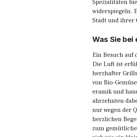
Spezialitäten bie
widerspiegeln. Es
Stadt und ihrer
Was Sie b‌ei
Ein Besuch auf d
Die L‌uft ist erf‍
herzhafter Grill⁠
von Bi‍o-Gemüse 
era⁠mik und handwe
ahrzehnten dabe
nu⁠r we‍gen​ der 
herzlichen Begeg
zum gemütlichen 