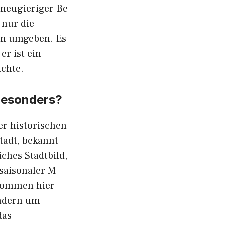
neugie‌riger Be​
 nu⁠r die
ihn umgeben​. Es
er i⁠st ein
ichte.
 besonders?
der historischen
Stadt, bekannt
‍es‍ St‌ad‍tbil⁠d,
 saisonaler M​
 kom​men hier
​ndern um
das