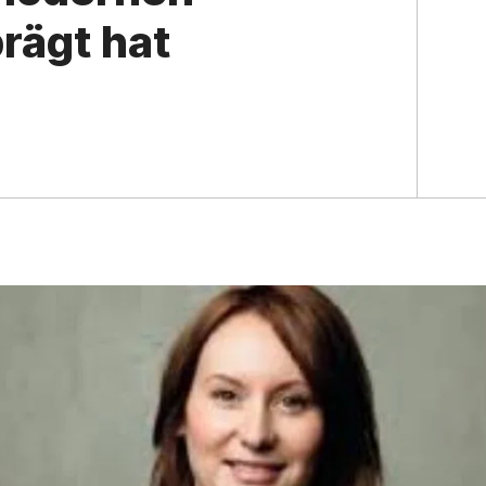
ä⁠gt hat