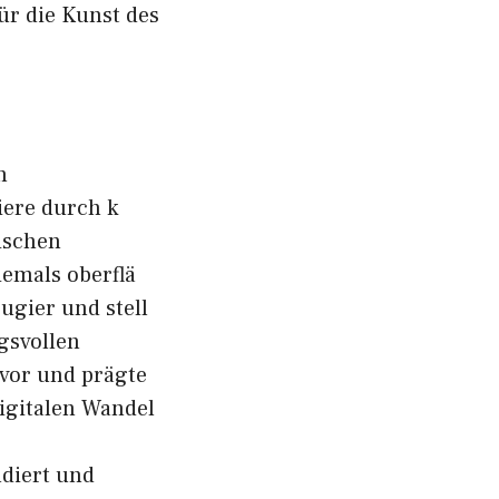
ür di‍e Kunst des
n
iere durch k​
wischen
iemals oberflä​
ugier und stell​
gs‌vollen
rvor​ und prägte
igitalen Wa⁠nd‍el
ndie‌rt und