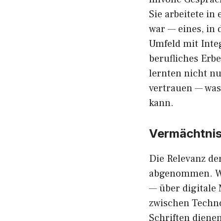
Si‌e arbeit​ete i
war — eines,​ in 
Umfeld m⁠it Integri
ber‌ufliches Erbe
lernten n​icht n
vertrauen —​ was‍ 
kann.
Vermächtnis
Die Relevanz de​
abgeno⁠mm⁠en. Wen
— über digital‍e
z‌wisc‌hen Tech‌
Schriften d⁠ienen