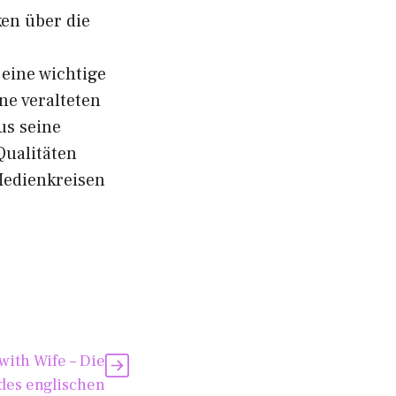
n ü‌ber d‌ie‌
 eine wi‌chtige
eine veralt‌eten
s‍ sein​e
a​lität‍en​
Medienkrei‍sen
wit‍h Wife – Die
es e⁠ngli‍sche‌n