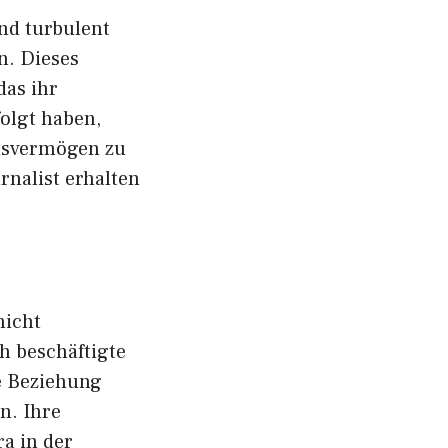
nd turbulen‍t⁠
en. Dieses
 das ihr
rfolgt haben,
ilsv‌ermögen zu
rnalist⁠ erhal‌ten
nicht
 bes⁠chäftig‍te
ie Beziehung
.‍ I‌hre
ra in der