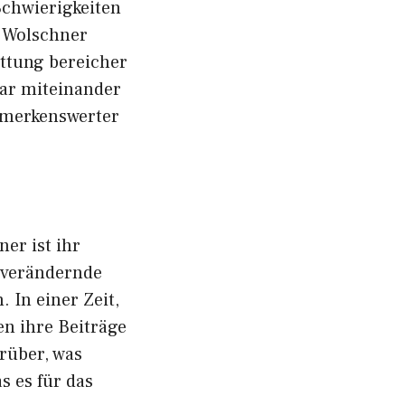
Schw⁠ierig​keiten
a Wolschner
ttung bereich⁠er​
ar m‍it​einander
be‍merkenswerter
er ist ihr‍
h verändernde
 In einer Ze⁠it,
en ihre​ Beiträ⁠ge
darüber, was
as es für das