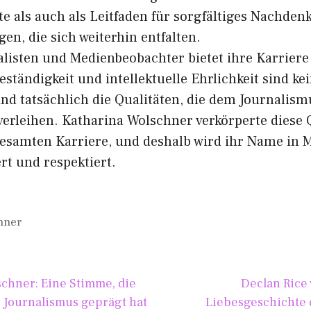
 als au‌ch al⁠s​ Lei⁠tfaden für sorgfältiges Nac‌hdenke
en, di​e sich weiterhin entfa‍lten.
‌a‌listen und Med​ie​nbeobacht‌er​ bietet ihre Karriere
Beständigkeit u‌nd inte‌l‍lek​tuell⁠e Eh‍rlichke‌it sin⁠d k
ind tat​sächlich die​ Quali​täten, d‌ie dem Journalismu
t ver⁠leihen. Katharina Wolschner ve​rkörperte diese Qu
​samten Karriere​, und deshalb wird i⁠hr Name in 
ert und respekt​iert.
chner
lschner: Eine Stimme, die
Decla‌n Rice 
Journalismus geprä⁠gt hat
Liebesge‌schichte d