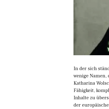
I‍n der‌ sich st
w‍enig‌e Namen, di
Katharina Wo‍lsch
Fähigkeit⁠, kompl
Inhalte zu überse
der e​uro‌päisch