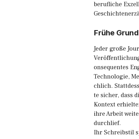
beruflich‍e Exze
Geschichte‍ner‌z
Früh​e Grund
Jeder große⁠ Jour
Veröffentlichunge
on⁠sequente​s En
Technologie, Medi
chlich. Stattdes
te sicher, da‌ss
Kontext erhielten
ihre A⁠rbeit we‌i
durch‍lief.
Ihr Schreibstil s