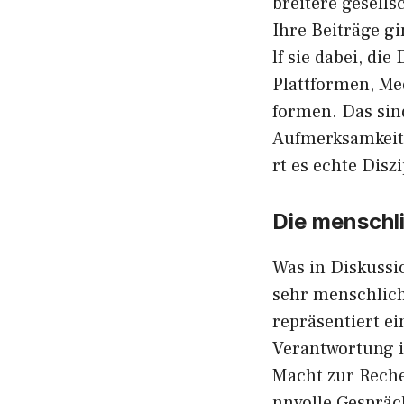
breitere gesellsc
Ihre B​eit​räg​e g
lf sie⁠ dab‌ei, di
Plattfo‍rmen, M⁠
formen. Das s‌in
Aufm‍e⁠rksamkeit 
rt es echte Diszi
Die mens⁠chli
Was in Disk⁠ussion
sehr menschliche
reprä‌sentiert ei
Verantwortung i‍h
Ma‍c‌h‌t zur Rech
nnvoll‍e Gesp‌räc