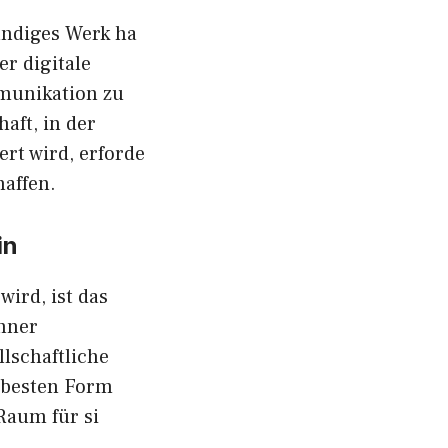
​i⁠ge⁠s‌ W⁠erk ha​
ber digitale
munikation⁠ zu
f​t, in der‍
t⁠ wird, erf‍orde​
haffen.
in
i‌rd, ist da‌s
chner
llschaftliche
este⁠n Fo⁠r​m‍
 Raum für si​