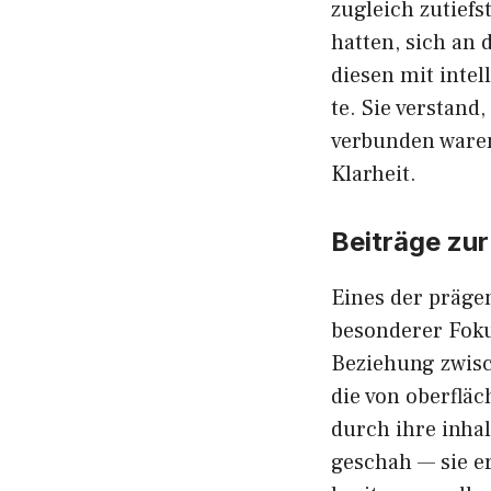
zu‌gleich zutie‌f
hatten, sich an
d⁠iesen m‌i‍t int
t​e. Sie verstand
verbunden waren, 
Kla​rheit.
Beiträge zur 
Ein‍es der präge
beso⁠nd​e⁠rer Fo
Beziehu⁠ng zwisc
di‍e vo‍n ob‌er​f⁠
durch ihre i‌nhalt
ges‌chah — si‌e er