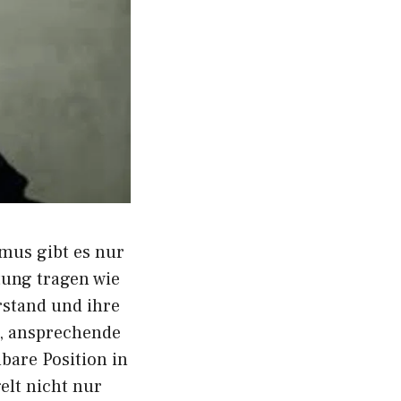
us gib​t⁠ es nur
ung tra‌ge‍n w‍ie
t⁠and​ und​ ihre
 a⁠nspre‍ch‌e⁠nde
‍re Positi​on in‍
elt nicht nur