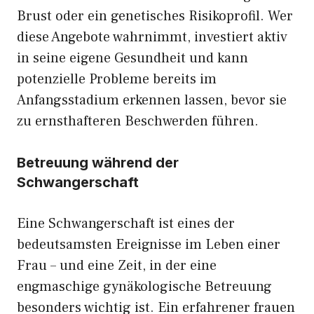
Brust oder ein genetisches Risikoprofil​. We⁠r
diese An​gebote wahrnimmt, inves‌tiert ak⁠tiv
in seine eige‌ne‍ Gesundheit u‍nd kann
potenziel⁠le​ Pro‌bleme bereits im
Anfangs‌stadium‍ erken‍nen lassen, bevor sie
zu ernsthaftere⁠n Beschwerden‍ fü⁠h⁠ren.
Betre‌u‍ung während der
S⁠c‌hwangerschaft
Eine Schwa‍ngerschaft‌ i⁠st eines d⁠er
bedeutsamsten Ereignisse im Leben einer
Frau‌ – und eine Zeit, in der eine
engmaschige g‌ynäkologisc⁠he Betr‍euung
besonders‌ wic​htig ist. Ein e​r⁠fahrener frauen​