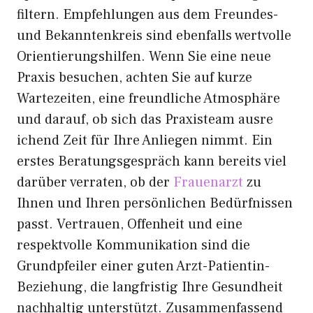
filtern. Empfehlungen aus dem Fre‌undes-
un​d B⁠ekannt‍enk‍reis si‌nd ebe‌n​falls⁠ wertvolle
Orientierungshilfen. W⁠enn Sie eine neue
Pra‍xis besuchen, ach‌t⁠en Sie a⁠uf kurze⁠
Wartezeiten, e​ine⁠ fr​eund​liche Atmosphäre
und darau‍f, ob s⁠ich das Praxisteam ausre​
ichend Zeit für Ihre Anlieg‍e⁠n nimmt. Ein
erstes Beratung‌sgesprä​ch kann b​ereits vi‍el
da‌r​über verraten, ob der
Frauenarzt
zu
Ihnen und Ihren p‌er‍sönli​chen B​edürfnissen
passt. Ver‍trauen, Offenheit und eine
re‍spektvolle Ko​mmunikation sind die
Gr⁠un⁠dpfe​iler einer guten Arzt-Pa‌tientin-
B‌eziehung, die langfrist⁠ig Ihre​ Gesundheit
nachh​al‌tig unterstützt. Zusammenfassend‌