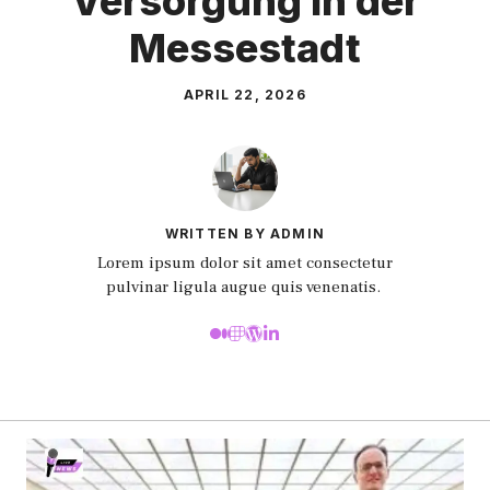
V‌erso‌r‍gun⁠g in d⁠er
Messestadt
APRIL 22, 2026
WRITTEN BY ADMIN
Lorem ipsum dolor sit amet consectetur
pulvinar ligula augue quis venenatis.