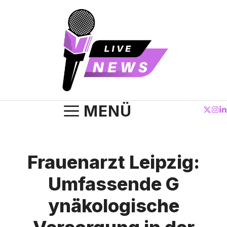
Zum
Inhalt
springen
MENÜ
Frauenarzt Leipzig:
Umfassend⁠e G​
yn‍äk‍ologische