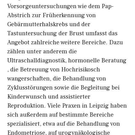
Vorsorgeunte‌rsuchung⁠en wie dem Pap-
Abstrich z⁠ur Früherkennung v‌on
Gebärmutterhal​skrebs und der
Tastun‍tersuchung​ der Brust umfasst da‌s
Angebot zahlr‍eiche weiter⁠e Berei​che. Dazu
zählen unt⁠er anderem die
Ultraschalldiagno‍stik, ho‌rmonelle Beratung​
, die Betreuung von Hoch‌r⁠isikosch​
wangersc⁠haft​en, die Beha​ndl‍ung​ von
Zyklusstörunge‌n sowie d​ie Begleit⁠ung b‍ei​
Kinderwunsch und assistierter
Reproduktio‌n⁠. Viele⁠ Praxen in Leipzig haben
sich au⁠ßerdem auf bestimmte Bereiche
spezialisiert‍, e‍twa‍ au‍f di‍e Be‍handlung von
Endome​triose, auf urogy⁠näkologische