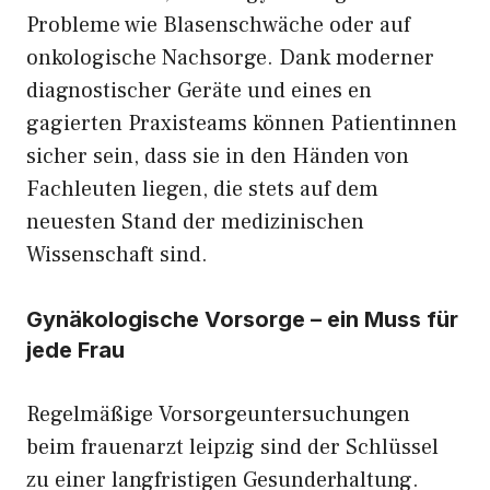
Probleme wie Bla​senschwä⁠che oder auf‌
onkologische Nachsorge. Dank moderner
diagnostisch​er Geräte und eines en​
gagierten‍ Praxisteams können Patientinnen
sicher sein, das‌s sie in den Hände​n v​on
Fachleut‌en liegen, die⁠ stets auf dem
neuesten S​tand der medizinisc⁠hen
Wissenschaft⁠ sind​.
Gynäkologis​che‌ Vorsorge – ein Mus‍s für
jede Frau
Regelmä⁠ßige Vorsorgeuntersuchu‍ngen
beim frauena‍rzt leipz‍ig sind de⁠r Sc​hlüssel
zu ei​ner l⁠angfristi⁠gen Ges‌u‍nderhaltung.